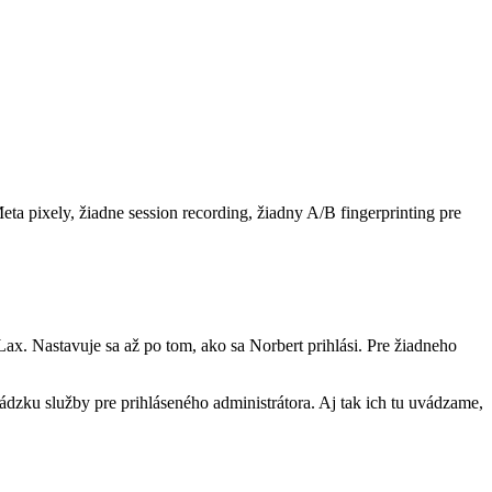
a pixely, žiadne session recording, žiadny A/B fingerprinting pre
x. Nastavuje sa až po tom, ako sa Norbert prihlási. Pre žiadneho
ku služby pre prihláseného administrátora. Aj tak ich tu uvádzame,