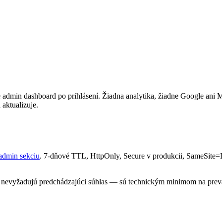
dmin dashboard po prihlásení. Žiadna analytika, žiadne Google ani Met
 aktualizuje.
admin sekciu
. 7-dňové TTL, HttpOnly, Secure v produkcii, SameSite=La
nevyžadujú predchádzajúci súhlas — sú technickým minimom na prevádz