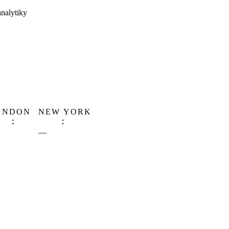
analytiky
ONDON
NEW YORK
—