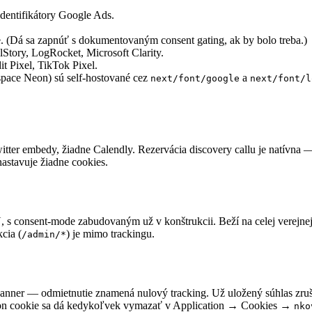
identifikátory Google Ads.
. (Dá sa zapnúť s dokumentovaným consent gating, ak by bolo treba.)
lStory, LogRocket, Microsoft Clarity.
t Pixel, TikTok Pixel.
pace Neon) sú self-hostované cez
a
next/font/google
next/font/l
tter embedy, žiadne Calendly. Rezervácia discovery callu je natívna —
nastavuje žiadne cookies.
Ú, s consent-mode zabudovaným už v konštrukcii. Beží na celej verejnej
cia (
) je mimo trackingu.
/admin/*
anner — odmietnutie znamená nulový tracking. Už uložený súhlas zrušít
ion cookie sa dá kedykoľvek vymazať v Application → Cookies →
nko