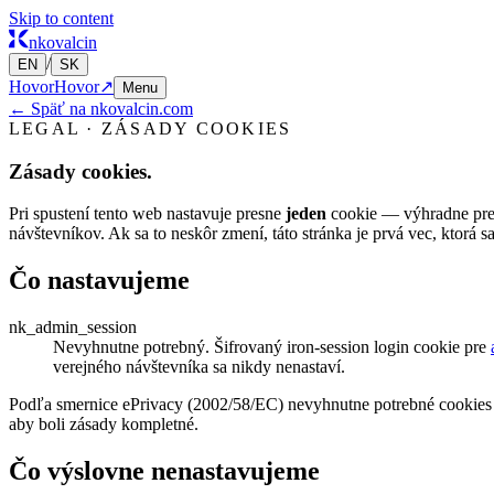
Skip to content
nkovalcin
/
EN
SK
Hovor
Hovor
↗
Menu
← Späť na nkovalcin.com
LEGAL · ZÁSADY COOKIES
Zásady cookies.
Pri spustení tento web nastavuje presne
jeden
cookie — výhradne pre a
návštevníkov. Ak sa to neskôr zmení, táto stránka je prvá vec, ktorá sa
Čo nastavujeme
nk_admin_session
Nevyhnutne potrebný. Šifrovaný iron-session login cookie pre
verejného návštevníka sa nikdy nenastaví.
Podľa smernice ePrivacy (2002/58/EC) nevyhnutne potrebné cookies 
aby boli zásady kompletné.
Čo výslovne nenastavujeme