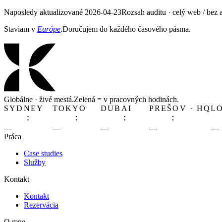
Naposledy aktualizované 2026-04-23
Rozsah auditu · celý web / bez 
Staviam v
Európe
.
Doručujem do každého časového pásma.
Globálne · živé mestá.
Zelená
= v pracovných hodinách.
SYDNEY
TOKYO
DUBAI
PREŠOV · HQ
L
—
—
—
—
—
Práca
Case studies
Služby
Kontakt
Kontakt
Rezervácia
O mne