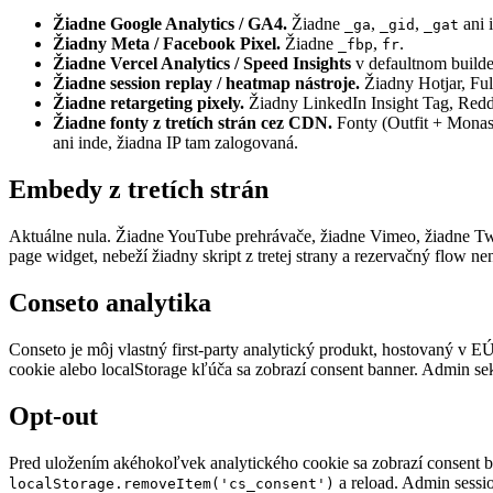
Žiadne Google Analytics / GA4.
Žiadne
,
,
ani 
_ga
_gid
_gat
Žiadny Meta / Facebook Pixel.
Žiadne
,
.
_fbp
fr
Žiadne Vercel Analytics / Speed Insights
v defaultnom builde
Žiadne session replay / heatmap nástroje.
Žiadny Hotjar, Ful
Žiadne retargeting pixely.
Žiadny LinkedIn Insight Tag, Reddi
Žiadne fonty z tretích strán cez CDN.
Fonty (Outfit + Monas
ani inde, žiadna IP tam zalogovaná.
Embedy z tretích strán
Aktuálne nula. Žiadne YouTube prehrávače, žiadne Vimeo, žiadne Twi
page widget, nebeží žiadny skript z tretej strany a rezervačný flow ne
Conseto analytika
Conseto je môj vlastný first-party analytický produkt, hostovaný v E
cookie alebo localStorage kľúča sa zobrazí consent banner. Admin sek
Opt-out
Pred uložením akéhokoľvek analytického cookie sa zobrazí consent b
a reload. Admin sess
localStorage.removeItem('cs_consent')