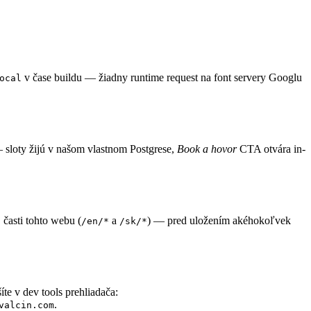
v čase buildu — žiadny runtime request na font servery Googlu
ocal
 sloty žijú v našom vlastnom Postgrese,
Book a hovor
CTA otvára in-
 časti tohto webu (
a
) — pred uložením akéhokoľvek
/en/*
/sk/*
e v dev tools prehliadača:
.
valcin.com