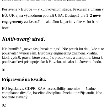
Postavené v Európe — v kultivovanom strede. Pracujem s tímami v
EÚ, UK aj na východnom pobreží USA. Dostupný pre
1–2 nové
engagementy za kvartál
— aktuálnu kapacitu vidíte v slot bare
hore.
Kultivovaný stred
.
Nie hraničné „move fast, break things“. Nie pretek ku dnu, kde si to
používateľ vyrieši sám. Európsky engineering znamená kvalitu,
ktorá vydrží, práva, ktoré cestujú s produktom, a disciplínu, ktorá k
používateľovi pristupuje ako k človeku, nie ako k dátovému bodu.
01
Pripravené na kvalitu.
EÚ legislatíva, GDPR, EAA, accessibility smernice — žiadne
compliance divadlo, baseline disciplína. Produkt prežije audit, lebo
bol takto stavaný.
02