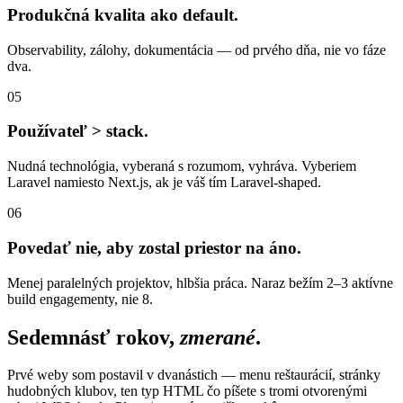
Produkčná kvalita ako default.
Observability, zálohy, dokumentácia — od prvého dňa, nie vo fáze
dva.
05
Používateľ > stack.
Nudná technológia, vyberaná s rozumom, vyhráva. Vyberiem
Laravel namiesto Next.js, ak je váš tím Laravel-shaped.
06
Povedať nie, aby zostal priestor na áno.
Menej paralelných projektov, hlbšia práca. Naraz bežím 2–3 aktívne
build engagementy, nie 8.
Sedemnásť rokov,
zmerané
.
Prvé weby som postavil v dvanástich — menu reštaurácií, stránky
hudobných klubov, ten typ HTML čo píšete s tromi otvorenými