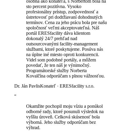
osobná ako konateľa, s Norbertom bola na
sto percent pozitívna. Vysoko
profesionálny prístup, zodpovednosť a
ústretovosť pri dodržiavaní dohodnutých
termínov. Cena za jeho prácu bola pre našu
spoločnosť veľmi akceptovateľná. Náš
portál ERESfacility dáva klientom
dokonalý 24/7 prehľad nad
outsourcovanými facility-management
službami, ktoré poskytujeme. Posúva nás
na úplne iné miesto oproti konkurencii.
Videl som podobné portály, a môžem
povedať, že ten náš je výnimočný.
Programátorské služby Norberta
Kovalčína odporúčam s plnou vážnosťou.
Dr. Ján Pavlis
Konateľ · ERESfacility s.r.o.
“
Okamžite pochopil moju víziu a ponúkol
odborné rady, ktoré posunuli výsledok na
vyššiu úroveň. Celková skúsenosť bola
výborná. Jeho služby odporúčam bez
výhrad.