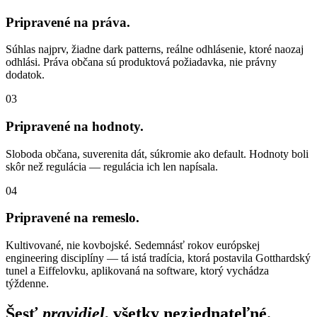
Pripravené na práva.
Súhlas najprv, žiadne dark patterns, reálne odhlásenie, ktoré naozaj
odhlási. Práva občana sú produktová požiadavka, nie právny
dodatok.
03
Pripravené na hodnoty.
Sloboda občana, suverenita dát, súkromie ako default. Hodnoty boli
skôr než regulácia — regulácia ich len napísala.
04
Pripravené na remeslo.
Kultivované, nie kovbojské. Sedemnásť rokov európskej
engineering disciplíny — tá istá tradícia, ktorá postavila Gotthardský
tunel a Eiffelovku, aplikovaná na software, ktorý vychádza
týždenne.
Šesť
pravidiel
, všetky nezjednateľné.