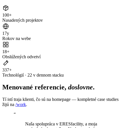
100
+
Nasadených projektov
17
y
Rokov na webe
18
+
Obslúžených odvetví
337
+
Technológií · 22 v dennom stacku
Menované referencie,
doslovne
.
Tí istí traja klienti, čo sú na homepage — kompletné case studies
žijú na
/work
.
“
Naša spolupráca v ERESfacility, a moja