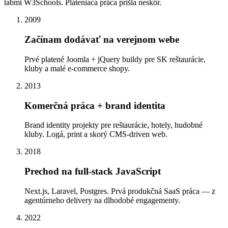
tabmi W3Schools. Plateniaca práca prišla neskôr.
2009
Začínam dodávať na verejnom webe
Prvé platené Joomla + jQuery buildy pre SK reštaurácie,
kluby a malé e-commerce shopy.
2013
Komerčná práca + brand identita
Brand identity projekty pre reštaurácie, hotely, hudobné
kluby. Logá, print a skorý CMS-driven web.
2018
Prechod na full-stack JavaScript
Next.js, Laravel, Postgres. Prvá produkčná SaaS práca — z
agentúrneho delivery na dlhodobé engagementy.
2022