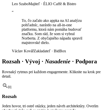
Leo Szabo
Majiteľ · ÉLIO Caffè & Bistro
“
To, čo začalo ako appka na AI analýzu
pohľadníc, narástlo na all-in-one
platformu, ktorá nám pomáha budovať
značku. Som rád, že som si vybral
Norberta. Z obyčajného nápadu spravil
majstrovské dielo.
Václav Kovář
Zakladateľ · BidBox
Rozsah · Vývoj ·
Nasadenie
· Podpora
Rovnaký rytmus pri každom engagemente. Kliknite na krok pre
detail.
01
Rozsah
Jeden hovor, tri ostré otázky, jeden návrh architektúry. Overím