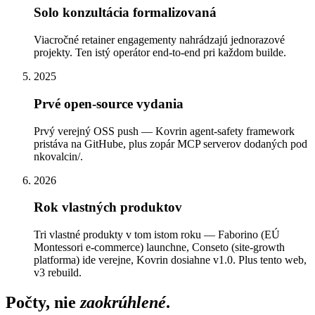
Solo konzultácia formalizovaná
Viacročné retainer engagementy nahrádzajú jednorazové
projekty. Ten istý operátor end-to-end pri každom builde.
2025
Prvé open-source vydania
Prvý verejný OSS push — Kovrin agent-safety framework
pristáva na GitHube, plus zopár MCP serverov dodaných pod
nkovalcin/.
2026
Rok vlastných produktov
Tri vlastné produkty v tom istom roku — Faborino (EÚ
Montessori e-commerce) launchne, Conseto (site-growth
platforma) ide verejne, Kovrin dosiahne v1.0. Plus tento web,
v3 rebuild.
Počty, nie
zaokrúhlené
.