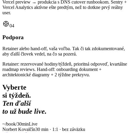
Vercel preview → produkcia s DNS cutover runbookom. Sentry +
Vercel Analytics aktívne ešte predtým, než to dotkne prvý reálny
user.
04
Podpora
Retainer alebo hand-off, vaša voľba. Tak či tak zdokumentované,
aby ďalší človek vedel, na čo sa pozerá.
Retainer: rezervované hodiny/týždeň, prioritná odpoveď, kvartálne
roadmap reviews. Hand-off: onboarding dokument +
architektonické diagramy + 2 týždne prekryvu.
Vyberte
si týždeň.
Ten ďalší
to už bude live.
~/book
/30min
Live
Norbert Kovalčín
30 min · 1:1 · bez záväzku