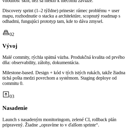
vhodnosť skôr, než sa niekto k niečomu zaviaže.
Discovery sprint (1–2 týždne) prinesie: rámec problému + user
mapu, rozhodnutie o stacku a architektúre, scopnutý roadmap s
odhadmi, fungujúci prototyp tam, kde to dáva zmysel.
02
Vývoj
Malé commity, rýchla spätná väzba. Produkčná kvalita od prvého
dňa: observability, zálohy, dokumentácia.
Milestone-based. Design + kód v tých istých rukách, takže žiadna
tichá pošta medzi povrchom a systémom. Staging deploye od
commitu 0.
03
Nasadenie
Launch s nasadeným monitoringom, zelené CI, rollback plán
pripravený. Žiadne „opravíme to v ďalšom sprinte“.