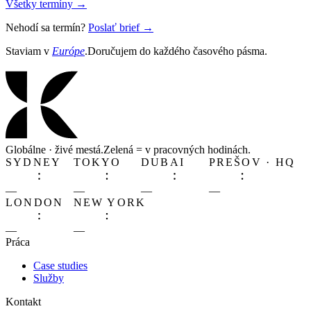
Všetky termíny
→
Nehodí sa termín?
Poslať brief
→
Staviam v
Európe
.
Doručujem do každého časového pásma.
Globálne · živé mestá.
Zelená
= v pracovných hodinách.
SYDNEY
TOKYO
DUBAI
PREŠOV · HQ
—
—
—
—
LONDON
NEW YORK
—
—
Práca
Case studies
Služby
Kontakt