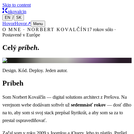
Skip to content
nkovalcin
/
EN
SK
Hovor
Hovor
↗
Menu
O MNE · NORBERT KOVALČÍN
17 rokov sólo ·
Postavené v Európe
Celý
príbeh
.
Design.
Kód.
Deploy.
Jeden autor.
Príbeh
Som Norbert Kovalčín — digital solutions architect z Prešova. Na
verejnom webe dodávam softvér už
sedemnásť rokov
— dosť dlho
na to, aby som si svoj stack prepísal štyrikrát, a aby som sa za to
prestal ospravedlňovať.
Začal som v roku 2009 s Joomlou a jQuery, lebo to platilo. Prešiel