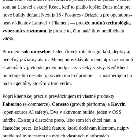
som na Laravel a skorý React, keď to platilo lepšie. Dnes mám pre
nové buildy default Next.js 16 / Postgres / Drizzle a pre operations-
heavy klientov Laravel + Filament — pretože
nudná technológia,
vyberaná s rozumom
, je presne to, čím malé tímy predbiehajú
väčšie.
Pracujem
solo úmyselne
. Jeden človek robí design, kód, deploy aj
nedeľný požiarny alarm. Menej odovzdávok, menej 4px rozhodnutí
stratených v preklade, jeden podpis cez všetky vrstvy. Keď klient
potrebuje tím desiatich, poviem mu to úprimne — a nasmerujem ho
na tri agentúry, ktorým v tom verím.
Popri klientskej práci si prevádzkujem tri vlastné produkty —
Faborino
(e-commerce),
Conseto
(growth platforma) a
Kovrin
(open-source AI safety). Dva v aktívnom builde, jeden v OSS
údržbe. Existujú čiastočne preto, lebo som ich chcel mať, a
čiastočne preto, že každú feature, ktorú dodávam klientom, najprv
prejde reálnym testom na mojich vlastných platformách.