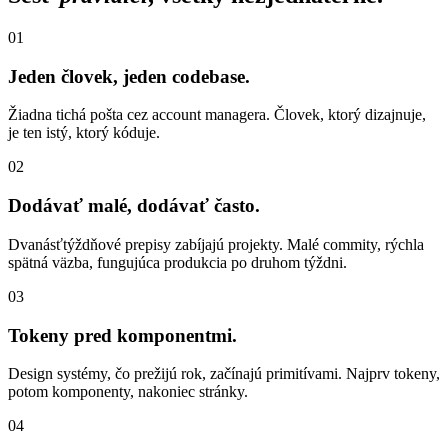
01
Jeden človek, jeden codebase.
Žiadna tichá pošta cez account managera. Človek, ktorý dizajnuje,
je ten istý, ktorý kóduje.
02
Dodávať malé, dodávať často.
Dvanásťtýždňové prepisy zabíjajú projekty. Malé commity, rýchla
spätná väzba, fungujúca produkcia po druhom týždni.
03
Tokeny pred komponentmi.
Design systémy, čo prežijú rok, začínajú primitívami. Najprv tokeny,
potom komponenty, nakoniec stránky.
04