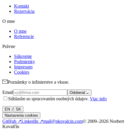
Kontakt
Rezervácia
O mne
O mne
Referencie
Právne
Súkromie
Podmienky
Impresum
Cookies
Poznámky o inžinierstve a vkuse.
Email
Odoberať
→
Súhlasím so spracovaním osobných údajov.
Viac info
/
EN
SK
Nastavenia cookies
GitHub ↗
LinkedIn ↗
mail@nkovalcin.com
© 2009–2026 Norbert
Kovalčín